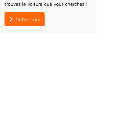
trouvez la voiture que vous cherchez !
Notre stock
Vous vendez votre
voiture?
A. Dumane Super Car SPRL l'achète
plus cher.
Contactez-nous
pour plus
d'informations, nous vous aiderons
avec plaisir!
Reprise de véhicule
Toutes nos voitures
d'occasion sont vendues avec